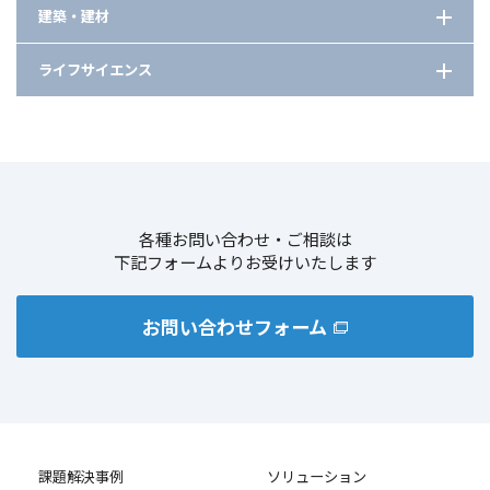
車載ディスプレイの反射防止
建築・建材
プラントでの排水処理方法探索
ディスプレイの低消費電力化に貢献する高屈折率材料
カーボンニュートラルを目指した粘着剤のバイオマス度向上
モルタル混和用途のエマルション
ライフサイエンス
低粘度で密着性に優れる環化重合性モノマー
洗浄剤の環境対応
コンクリート下地用プライマーに適したアクリルエマルション
有機系高屈折率微粒子の光拡散用途での活用
排ガス処理装置の触媒
化粧品原料としての植物性エクソソーム
高吸水性樹脂（SAP）の使用例5選
低温硬化プロセス対応の樹脂
脱硝装置の丁寧な設計とアフターサービス
発酵由来のバイオサーファクタント
地中に埋設した鋼材の安全・低コストな撤去
洗浄剤中の金属イオン安定化検討
プラスチック部品の接合方法検討
アンチブロッキング剤の基礎と選定のガイドライン
日本触媒の化粧品原料5選
基板材料との密着性
各種お問い合わせ・ご相談は
安全性と機能性の両立
カーボン系導電性材料の分散性の向上
下記フォームよりお受けいたします
高品質・高安定性のリポソーム
光学フィルムの輝度向上
フィルムのアンチブロッキング性と平滑性
お問い合わせフォーム
課題解決事例
ソリューション