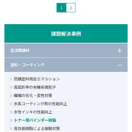
1
2
課題解決事例
生活関連材
洗浄助剤の種類と選び方
塗料・コーティング
PMMAの耐熱性を向上させるモノマー
防錆塗料用途エマルション
分散能と可溶化能を持つ高相溶性多機能ポリマー
高屈折率の有機系微粒子
水系増粘剤としてのポリアクリル酸の検討
繊維の劣化・変色対策
高吸水性樹脂（SAP）の使用例5選
水系コーティング剤の性能向上
洗浄力と環境負荷低減を両立させるキレート剤
水性インキの性能向上
ジェルシートの粘着性調整
トナー用バインダー樹脂
樹脂への親水性付与
高性能樹脂による振動対策
芳香剤や防虫剤の効果向上と製品のコンパクト化