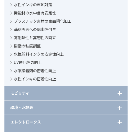
水性インキのVOC対策
合成界面活性剤の低減と洗浄剤の濃縮化
機能材の水中含有安定性
プラスチック素材の表面粗化加工
基材表面への親水性付与
高耐熱性と高靭性の両立
樹脂の粘度調整
水性顔料インクの安定性向上
UV硬化性の向上
水系接着剤の密着性向上
水性インキの密着性向上
モビリティ
車載用樹脂の耐熱性向上
環境・水処理
異種材料接着剤の性能向上
次世代型キレート剤を活用した洗剤の処方設計
エレクトロニクス
洗浄助剤の種類と選び方